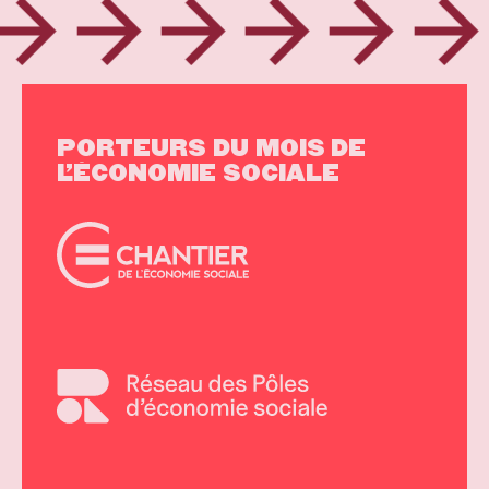
PORTEURS
DU
MOIS
DE
L
’
ÉCONOMIE
SOCIALE