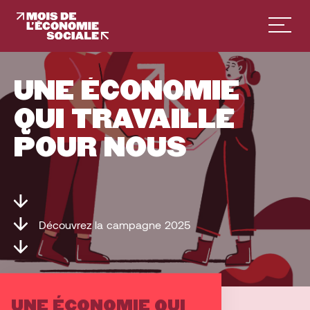
Facebook
Instagram
Français
Anglais
UNE
ÉCONOMIE
QUI
TRAVAILLE
POUR
NOUS
Découvrez
la
campagne
2025
UNE ÉCONOMIE QUI